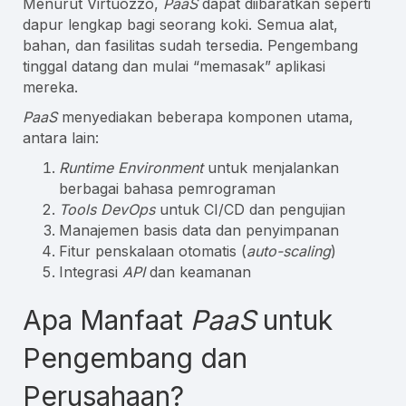
Menurut Virtuozzo,
PaaS
dapat diibaratkan seperti
dapur lengkap bagi seorang koki. Semua alat,
bahan, dan fasilitas sudah tersedia. Pengembang
tinggal datang dan mulai “memasak” aplikasi
mereka.
PaaS
menyediakan beberapa komponen utama,
antara lain:
Runtime Environment
untuk menjalankan
berbagai bahasa pemrograman
Tools DevOps
untuk CI/CD dan pengujian
Manajemen basis data dan penyimpanan
Fitur penskalaan otomatis (
auto-scaling
)
Integrasi
API
dan keamanan
Apa Manfaat
PaaS
untuk
Pengembang dan
Perusahaan?