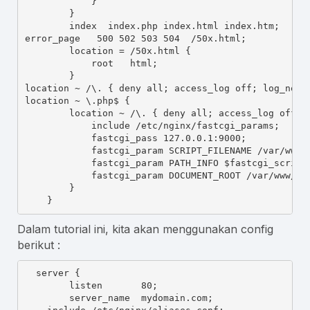
            }
        }
index
index.php
index.html
index.htm
;
error_page
   500 502 503 504  
/50x.html
;
location
 = 
/50x.html
 {
root
html
;
        }
location
 ~ 
/\.
 { 
deny
all
; 
access_log
off
; 
log_not_
location
 ~ 
\.php$
 {
location
 ~ 
/\.
 { 
deny
all
; 
access_log
off
; 
include
/etc/nginx/fastcgi_params
;
fastcgi_pass
 127.0.0.1:9000;
fastcgi_param
SCRIPT_FILENAME
/var/www/
fastcgi_param
PATH_INFO
$fastcgi_script
fastcgi_param
DOCUMENT_ROOT
/var/www/we
        }
    }
Dalam tutorial ini, kita akan menggunakan config
berikut :
server
 {
listen
       80;
server_name
mydomain.com
;