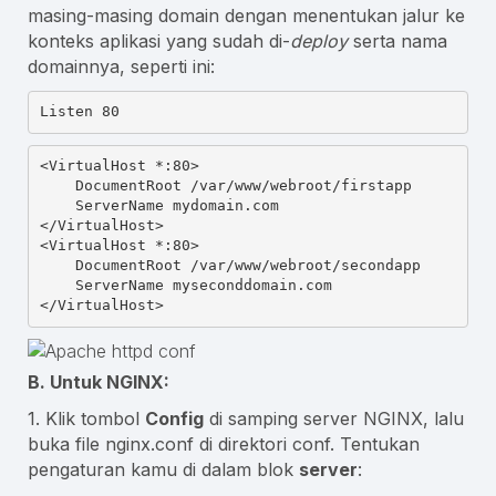
masing-masing domain dengan menentukan jalur ke
konteks aplikasi yang sudah di-
deploy
serta nama
domainnya, seperti ini:
Listen
 80
<VirtualHost
*:80
>
DocumentRoot
/var/www/webroot/firstapp
ServerName
 mydomain.com
</VirtualHost>
<VirtualHost
*:80
>
DocumentRoot
/var/www/webroot/secondapp
ServerName
 myseconddomain.com
</VirtualHost>
B. Untuk NGINX:
1. Klik tombol
Config
di samping server NGINX, lalu
buka file
nginx.conf
di direktori
conf
. Tentukan
pengaturan kamu di dalam blok
server
: