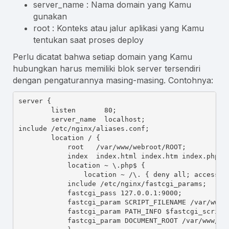
server_name
: Nama domain yang Kamu
gunakan
root
: Konteks atau jalur aplikasi yang Kamu
tentukan saat proses deploy
Perlu dicatat bahwa setiap domain yang Kamu
hubungkan harus memiliki blok
server
tersendiri
dengan pengaturannya masing-masing. Contohnya:
server
 {
listen
       80;
server_name
localhost
;
include
/etc/nginx/aliases.conf
;
location
/
 {
root
/var/www/webroot/ROOT
;
index
index.html
index.htm
index.php
;
location
 ~ 
\.php$
 {
location
 ~ 
/\.
 { 
deny
all
; 
access_l
include
/etc/nginx/fastcgi_params
;
fastcgi_pass
 127.0.0.1:9000;
fastcgi_param
SCRIPT_FILENAME
/var/www/
fastcgi_param
PATH_INFO
$fastcgi_script
fastcgi_param
DOCUMENT_ROOT
/var/www/we