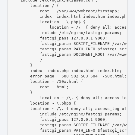
include
/etc/nginx/aliases.conf
;
location
/
 {
root
/var/www/webroot/firstapp
;
index
index.html
index.htm
index.php
;
location
 ~ 
\.php$
 {
location
 ~ 
/\.
 { 
deny
all
; 
access_l
include
/etc/nginx/fastcgi_params
;
fastcgi_pass
 127.0.0.1:9000;
fastcgi_param
SCRIPT_FILENAME
/var/www/
fastcgi_param
PATH_INFO
$fastcgi_script
fastcgi_param
DOCUMENT_ROOT
/var/www/we
            }
        }
index
index.php
index.html
index.htm
;
error_page
   500 502 503 504  
/50x.html
;
location
 = 
/50x.html
 {
root
html
;
        }
location
 ~ 
/\.
 { 
deny
all
; 
access_log
o
location
 ~ 
\.php$
 {
location
 ~ 
/\.
 { 
deny
all
; 
access_log
off
; 
include
/etc/nginx/fastcgi_params
;
fastcgi_pass
 127.0.0.1:9000;
fastcgi_param
SCRIPT_FILENAME
/var/www/
fastcgi_param
PATH_INFO
$fastcgi_script