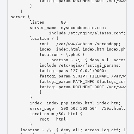
fastcgi_param
DOCUMENT_ROOT
/var/www/we
        }
    }
server
 {
listen
       80;
server_name
myseconddomain.com
;
include
/etc/nginx/aliases.conf
;
location
/
 {
root
/var/www/webroot/secondapp
;
index
index.html
index.htm
index.php
;
location
 ~ 
\.php$
 {
location
 ~ 
/\.
 { 
deny
all
; 
access_l
include
/etc/nginx/fastcgi_params
;
fastcgi_pass
 127.0.0.1:9000;
fastcgi_param
SCRIPT_FILENAME
/var/www/
fastcgi_param
PATH_INFO
$fastcgi_script
fastcgi_param
DOCUMENT_ROOT
/var/www/we
            }
        }
index
index.php
index.html
index.htm
;
error_page
   500 502 503 504  
/50x.html
;
location
 = 
/50x.html
 {
root
html
;
        }
location
 ~ 
/\.
 { 
deny
all
; 
access_log
off
; 
log_