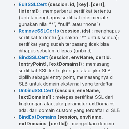
EditSSLCert
(session, id, [key], [cert],
[interm])
: memperbarui sertifikat tertentu
(untuk menghapus sertifikat intermediate
gunakan nilai “*”, “null”, atau “none”)
RemoveSSLCerts
(session, ids)
: menghapus
sertifikat tertentu (gunakan “*” untuk semua);
sertifikat yang sudah terpasang tidak bisa
dihapus sebelum dilepas (unbind)
BindSSLCert
(session, envName, certId,
[entryPoint], [extDomains])
: memasang
sertifikat SSL ke lingkungan atau, jika SLB
dipilih sebagai entry point, memasangnya di
SLB untuk domain eksternal yang terdaftar
UnbindSSLCert
(session, envName,
[extDomains])
: melepas sertifikat SSL dari
lingkungan atau, jika parameter extDomains
ada, dari domain custom yang terdaftar di SLB
BindExtDomains
(session, envName,
extDomains, [certId])
: mengaitkan domain