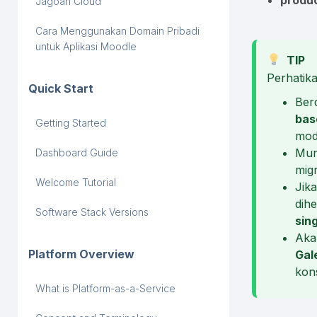
produ
Jagoan Cloud
Cara Menggunakan Domain Pribadi
untuk Aplikasi Moodle
TIP
Perhatik
Quick Start
Berd
bas
Getting Started
mo
Mun
Dashboard Guide
migr
Welcome Tutorial
Jik
dihe
Software Stack Versions
sin
Aka
Platform Overview
Gal
kons
What is Platform-as-a-Service