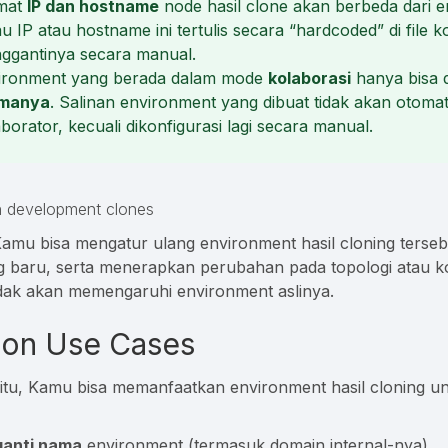
mat
IP dan hostname
node hasil clone akan berbeda dari e
u IP atau hostname ini tertulis secara “hardcoded” di file 
ggantinya secara manual.
ironment yang berada dalam mode
kolaborasi
hanya bisa 
manya
. Salinan environment yang dibuat tidak akan otomati
borator, kecuali dikonfigurasi lagi secara manual.
amu bisa mengatur ulang environment hasil cloning terseb
ng baru, serta menerapkan perubahan pada topologi atau ko
idak akan memengaruhi environment aslinya.
n Use Cases
tu, Kamu bisa memanfaatkan environment hasil cloning un
anti nama
environment (termasuk domain internal-nya)