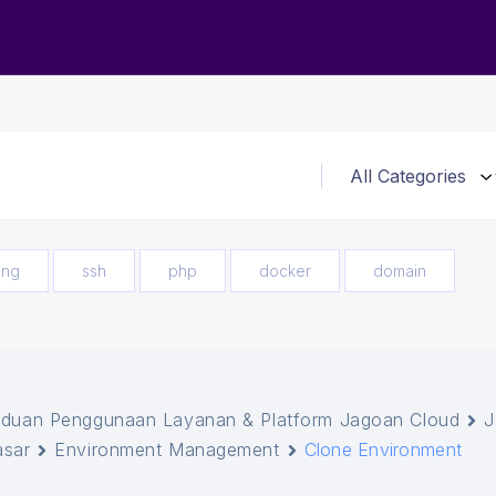
ing
ssh
php
docker
domain
duan Penggunaan Layanan & Platform Jagoan Cloud
J
sar
Environment Management
Clone Environment