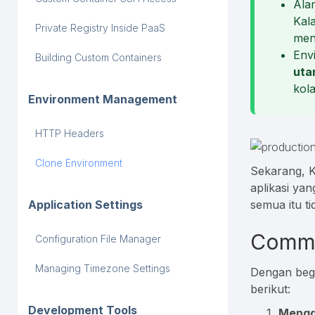
Ala
Kala
Private Registry Inside PaaS
men
Env
Building Custom Containers
uta
kola
Environment Management
HTTP Headers
Clone Environment
Sekarang, K
aplikasi ya
semua itu t
Application Settings
Commo
Configuration File Manager
Managing Timezone Settings
Dengan begi
berikut:
Development Tools
Mengg