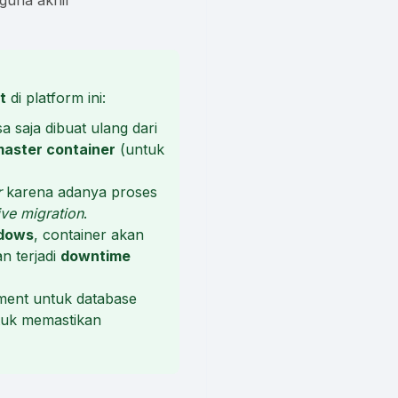
gguna akhir
t
di platform ini:
a saja dibuat ulang dari
aster container
(untuk
r
karena adanya proses
ive migration
.
dows
, container akan
n terjadi
downtime
nment untuk database
ntuk memastikan