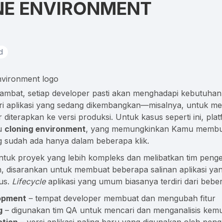
NE ENVIRONMENT
d
lambat, setiap developer pasti akan menghadapi kebutuh
ri aplikasi yang sedang dikembangkan—misalnya, untuk me
 diterapkan ke versi produksi. Untuk kasus seperti ini, pl
tu
cloning environment
, yang memungkinkan Kamu membuat
 sudah ada hanya dalam beberapa klik.
 untuk proyek yang lebih kompleks dan melibatkan tim pen
, disarankan untuk membuat beberapa salinan aplikasi y
us.
Lifecycle
aplikasi yang umum biasanya terdiri dari bebe
opment
– tempat developer membuat dan mengubah fitur
g
– digunakan tim QA untuk mencari dan menganalisis kem