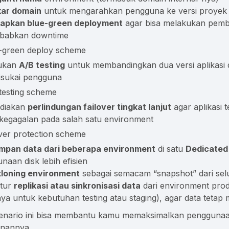
ar domain
untuk mengarahkan pengguna ke versi proyek 
apkan blue-green deployment
agar bisa melakukan pemb
babkan downtime
ukan
A/B testing
untuk membandingkan dua versi aplikasi
disukai pengguna
diakan
perlindungan failover tingkat lanjut
agar aplikasi 
i kegagalan pada salah satu environment
mpan data dari beberapa environment
di satu
Dedicated
naan disk lebih efisien
loning environment
sebagai semacam “snapshot” dari sel
tur
replikasi atau sinkronisasi data
dari environment prod
nya untuk kebutuhan testing atau staging), agar data tetap 
kenario ini bisa membantu kamu memaksimalkan pengguna
inannya.