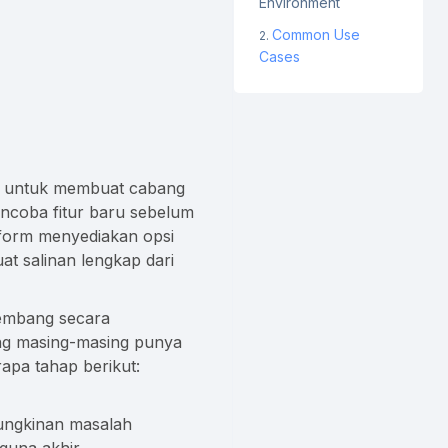
Environment
Common Use
Cases
an untuk membuat cabang
ncoba fitur baru sebelum
atform menyediakan opsi
 salinan lengkap dari
gembang secara
ang masing-masing punya
rapa tahap berikut:
ungkinan masalah