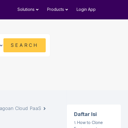
Solutions
Products
Login App
agoan Cloud PaaS
Daftar Isi
How to Clone