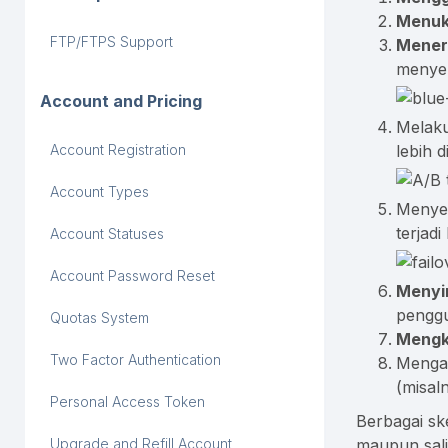
Menuk
FTP/FTPS Support
Mener
menye
Account and Pricing
Melak
lebih 
Account Registration
Account Types
Menye
terjad
Account Statuses
Account Password Reset
Menyi
penggu
Quotas System
Mengk
Two Factor Authentication
Menga
(misal
Personal Access Token
Berbagai s
maupun sal
Upgrade and Refill Account