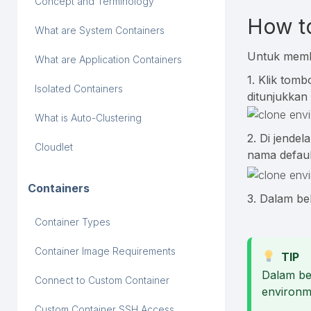
Concept and Terminology
How t
What are System Containers
Untuk membu
What are Application Containers
1. Klik tomb
Isolated Containers
ditunjukkan
What is Auto-Clustering
2. Di jende
Cloudlet
nama default
Containers
3. Dalam be
Container Types
Container Image Requirements
TIP
Dalam be
Connect to Custom Container
environm
Custom Container SSH Access