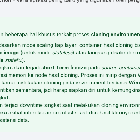
ction
– versi aplikasi paling baru yang digunakan oleh pen
an beberapa hal khusus terkait proses
cloning environmen
asarkan mode scaling tiap layer, container hasil cloning bis
e image
(untuk mode
stateless
) atau langsung disalin dari
m
de
stateful
).
gkin akan terjadi
short-term freeze
pada
source containe
asi memori ke node hasil cloning. Proses ini mirip dengan
l
a kamu melakukan cloning pada environment berbasis
Win
ntikan sementara, jadi harap siapkan diri untuk kemungkina
gkat
.
n terjadi downtime singkat saat melakukan cloning enviro
era
akibat interaksi antara cluster asli dan hasil klonnya u
istensi data.