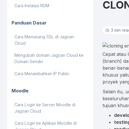
CLO
Cara Instalasi RDM
Panduan Dasar
3 min rea
Cara Memasang SSL di Jagoan
Cloud
Cepat atau 
Mengubah domain Jagoan Cloud ke
(branch) da
Domain Sendiri
benar-benar
Cara Menambahkan IP Public
khusus yai
proyek yang
Moodle
Selain itu,
keseluruhan
Cara Login ke Server Moodle di
tujuan khus
Jagoan Cloud
devel
testin
Cara Login ke Aplikasi Moodle di