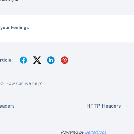
your Feelings
ticle :
uck? How can we help?
eaders
HTTP Headers
Powered by
BetterDocs