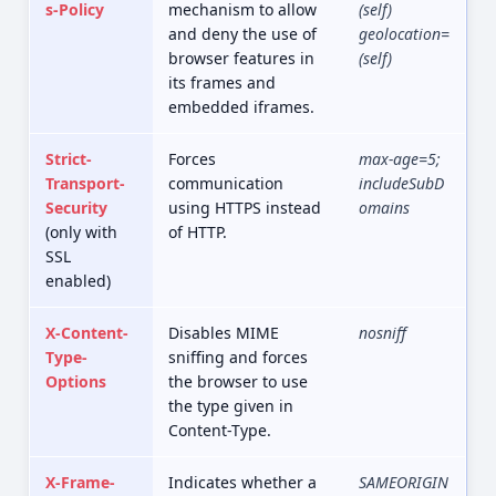
s-Policy
mechanism to allow
(self)
and deny the use of
geolocation=
browser features in
(self)
its frames and
embedded iframes.
Strict-
Forces
max-age=5;
Transport-
communication
includeSubD
Security
using HTTPS instead
omains
(only with
of HTTP.
SSL
enabled)
X-Content-
Disables MIME
nosniff
Type-
sniffing and forces
Options
the browser to use
the type given in
Content-Type.
X-Frame-
Indicates whether a
SAMEORIGIN