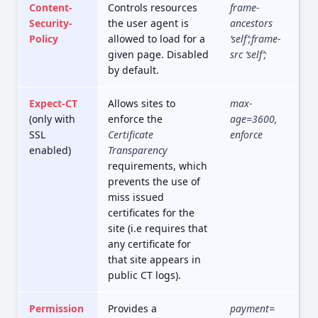
Content-
Controls resources
frame-
Security-
the user agent is
ancestors
Policy
allowed to load for a
‘self’;frame-
given page. Disabled
src ‘self’;
by default.
Expect-CT
Allows sites to
max-
(only with
enforce the
age=3600,
SSL
Certificate
enforce
enabled)
Transparency
requirements, which
prevents the use of
miss issued
certificates for the
site (i.e requires that
any certificate for
that site appears in
public CT logs).
Permission
Provides a
payment=