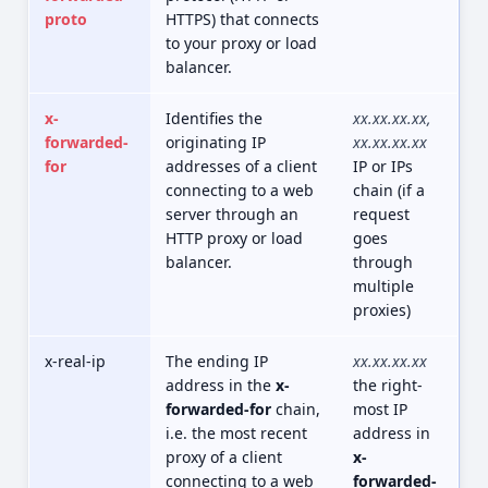
proto
HTTPS) that connects
to your proxy or load
balancer.
x-
Identifies the
xx.xx.xx.xx,
forwarded-
originating IP
xx.xx.xx.xx
for
addresses of a client
IP or IPs
connecting to a web
chain (if a
server through an
request
HTTP proxy or load
goes
balancer.
through
multiple
proxies)
x-real-ip
The ending IP
xx.xx.xx.xx
address in the
x-
the right-
forwarded-for
chain,
most IP
i.e. the most recent
address in
proxy of a client
x-
connecting to a web
forwarded-