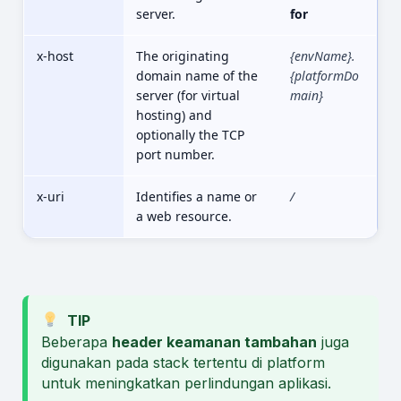
server.
for
x-host
The originating
{envName}.
domain name of the
{platformDo
server (for virtual
main}
hosting) and
optionally the TCP
port number.
x-uri
Identifies a name or
/
a web resource.
TIP
Beberapa
header keamanan tambahan
juga
digunakan pada stack tertentu di platform
untuk meningkatkan perlindungan aplikasi.