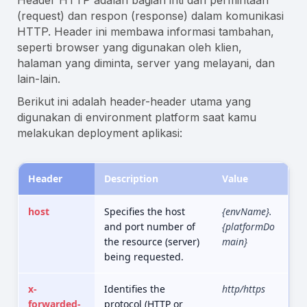
Header HTTP adalah bagian inti dari permintaan
(request) dan respon (response) dalam komunikasi
HTTP. Header ini membawa informasi tambahan,
seperti browser yang digunakan oleh klien,
halaman yang diminta, server yang melayani, dan
lain-lain.
Berikut ini adalah header-header utama yang
digunakan di environment platform saat kamu
melakukan deployment aplikasi:
Header
Description
Value
host
Specifies the host
{envName}.
and port number of
{platformDo
the resource (server)
main}
being requested.
x-
Identifies the
http/https
forwarded-
protocol (HTTP or