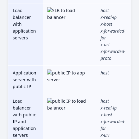
Load
host
balancer
x-real-ip
with
x-host
application
x-forwarded-
servers
for
x-uri
x-forwarded-
proto
Application
host
server with
public IP
Load
host
balancer
x-real-ip
with public
x-host
IP and
x-forwarded-
application
for
servers
x-uri