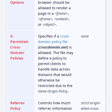
Options
browser should be
allowed to render a
page in a
<frame>
,
<iframe>
,
<embed>
,
or
<object>
.
X-
Specifies if a
cross-
none
Permitted-
domain policy file
Cross-
(
crossdomain.xml
) is
Domain-
allowed. The file may
Policies
define a policy to
permit clients to
handle data across
domains that would
otherwise be
restricted due to the
Same-Origin Policy
.
Referrer-
Controls how much
strict-origin-
Policy
referrer information
when-cross-