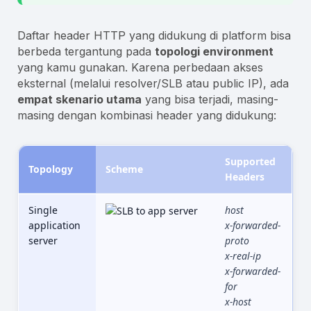
Daftar header HTTP yang didukung di platform bisa
berbeda tergantung pada
topologi environment
yang kamu gunakan. Karena perbedaan akses
eksternal (melalui resolver/SLB atau public IP), ada
empat skenario utama
yang bisa terjadi, masing-
masing dengan kombinasi header yang didukung:
Supported
Topology
Scheme
Headers
Single
host
application
x-forwarded-
server
proto
x-real-ip
x-forwarded-
for
x-host